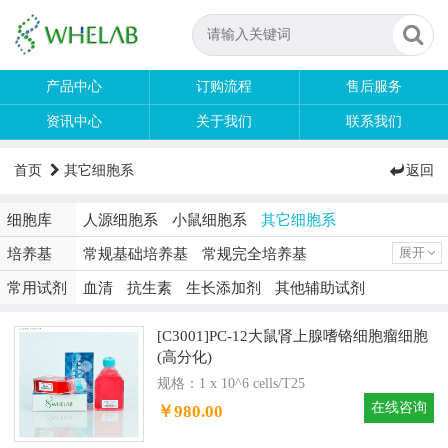
产品中心
订购流程
售后服务
资讯中心
关于我们
联系我们
首页
其它细胞系
返回
细胞库
人源细胞系
小鼠细胞系
其它细胞系
培养基
常规基础培养基
常规完全培养基
展开
细胞系专用培养基
特殊培养基
无血清培养基
常用试剂
血清
抗生素
生长添加剂
其他辅助试剂
[C3001]PC-12大鼠肾上腺嗜铬细胞瘤细胞
(高分化)
规格：1 x 10^6 cells/T25
在线咨询
￥980.00