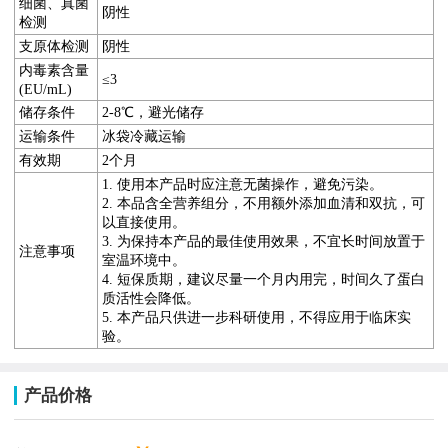
细菌
、真菌
阴性
检测
支原体检测
阴性
内毒素含量
≤3
(EU/mL)
储存条件
2-8℃，避光储存
运输条件
冰袋冷藏运输
有效期
2
个月
1. 使用
本
产品时应注意无菌操作，避免污染。
2.
本品含全营养组分，不用
额外添加血清和双抗，可
以直接使用。
3. 为保持本产品的最佳使用效果，不宜长时间放置于
注意事项
室温环境中。
4.
短保质期，建议尽量一个月内用完，时间久了蛋白
质活性会降低
。
5. 本产品只供进一步科研使用，不得应用于临床实
验。
产品价格