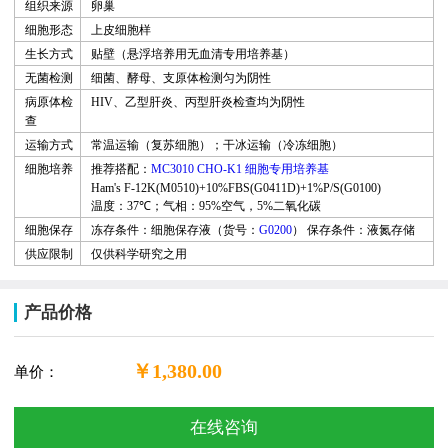
组织来源
卵巢
细胞形态
上皮细胞样
生长方式
贴壁（悬浮培养用无血清专用培养基）
无菌检测
细菌、酵母、支原体检测匀为阴性
病原体检
HIV
、乙型肝炎、丙型肝炎检查均为阴性
查
运输方式
常温运输（复苏细胞
）
；干冰运输（冷冻细胞）
细胞培养
推荐搭配：
MC3010 CHO-K1
细胞专用培养基
Ham's
F-12K(M0510)+10%FBS(G0411D)+1%P/S(G0100)
温度：
37℃
；气相：
95%
空气，
5%
二氧化碳
细胞保存
冻存条件：细胞保存液（货号：
G0200
）
保存条件：液氮存储
供应限制
仅供科学研究之用
产品价格
￥1,380.00
单价：
在线咨询