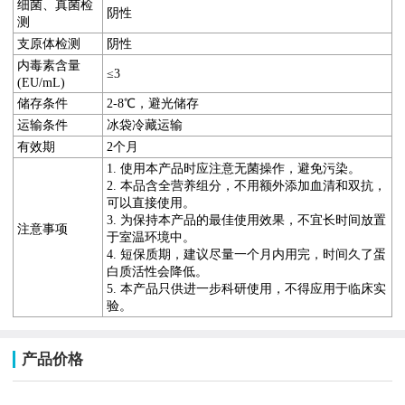
细菌
、真菌
检
阴性
测
支原体检测
阴性
内毒素含量
≤3
(EU/mL)
储存条件
2-8℃，避光储存
运输条件
冰袋冷藏运输
有效期
2
个月
1. 使用
本
产品时应注意无菌操作，避免污染。
2.
本品含全营养组分，不用
额外添加血清和双抗，
可以直接使用。
3. 为保持本产品的最佳使用效果，不宜长时间放置
注意事项
于室温环境中。
4.
短保质期，建议尽量一个月内用完，时间久了蛋
白质活性会降低
。
5. 本产品只供进一步科研使用，不得应用于临床实
验。
产品价格